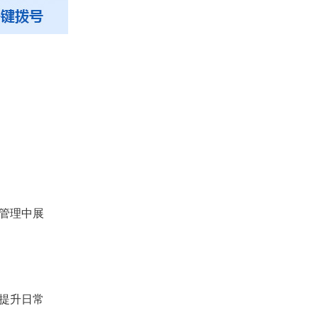
管理中展
提升日常