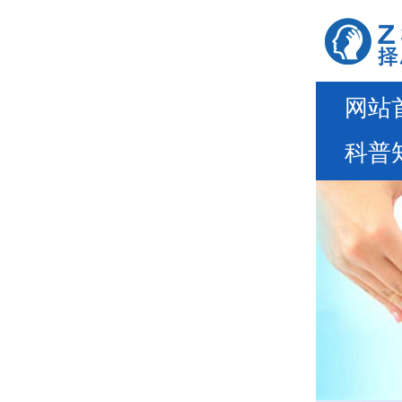
网站
科普