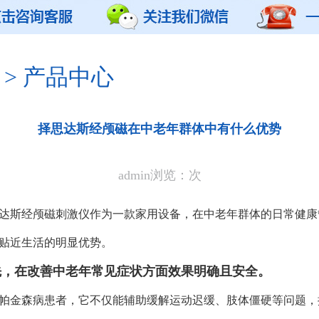
>
产品中心
择思达斯经颅磁在中老年群体中有什么优势
admin
浏览：
次
斯经颅磁刺激仪作为一款家用设备，在中老年群体的日常健康
贴近生活的明显优势。
先，在改善中老年常见症状方面效果明确且安全。
金森病患者，它不仅能辅助缓解运动迟缓、肢体僵硬等问题，