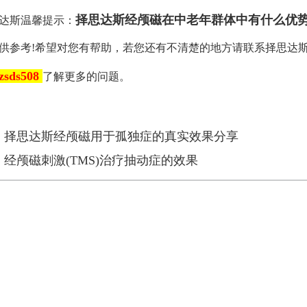
择思达斯经颅磁在中老年群体中有什么优
斯温馨提示：
供参考!希望对您有帮助，若您还有不清楚的地方请联系择思达
zsds508
了解更多的问题。
：
择思达斯经颅磁用于孤独症的真实效果分享
：
经颅磁刺激(TMS)治疗抽动症的效果